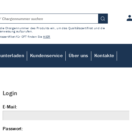
die Chargennummer des Produkts ein, um das Qualitätszertifikat und die
anweisung aufzurufen.
tszertifikat für CFT finden Sie
HIER
unterladen
Kundenservice
Über uns
Kontakte
Login
E-Mail:
Passwort: