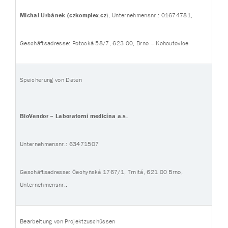
Michal Urbánek (czkomplex.cz
), Unternehmensnr.: 01674781,
Geschäftsadresse: Potocká 58/7, 623 00, Brno – Kohoutovice
Speicherung von Daten
BioVendor – Laboratorní medicína a.s.
Unternehmensnr.: 63471507
Geschäftsadresse: Čechyňská 1767/1, Trnitá, 621 00 Brno,
Unternehmensnr.:
Bearbeitung von Projektzuschüssen