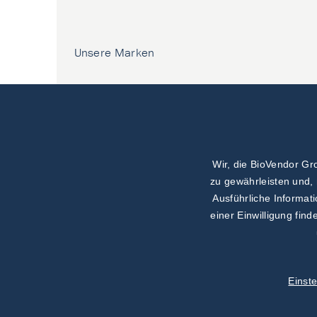
Unsere Marken
Wir, die BioVendor G
zu gewährleisten und,
Ausführliche Informa
Gemeinsame Projekte
einer Einwilligung find
Einst