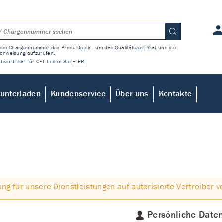
die Chargennummer des Produkts ein, um das Qualitätszertifikat und die
anweisung aufzurufen.
tszertifikat für CFT finden Sie
HIER
unterladen
Kundenservice
Über uns
Kontakte
ung für unsere Dienstleistungen auf autorisierte Vertreiber v
Persönliche Date