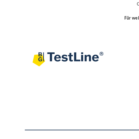
G
Für wei