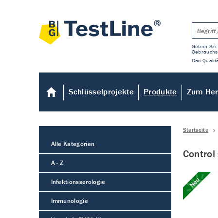
Geben Sie 
Gebrauchs
Das Qualitä
Schlüsselprojekte
Produkte
Zum Her
Startseite
Alle Kategorien
Control
A - Z
Neu
Infektionsserologie
Immunologie