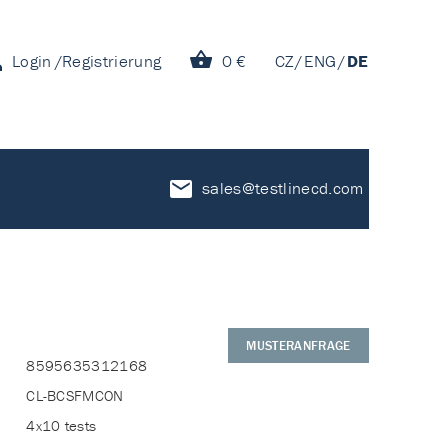
Login
Registrierung
0 €
CZ
ENG
DE
sales@testlinecd.com
MUSTERANFRAGE
8595635312168
CL-BCSFMCON
4x10 tests