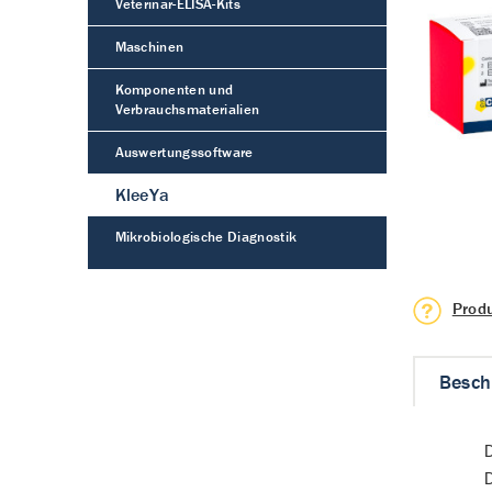
Veterinär-ELISA-Kits
Maschinen
Komponenten und
Verbrauchsmaterialien
Auswertungssoftware
KleeYa
Mikrobiologische Diagnostik
Prod
Besch
D
D