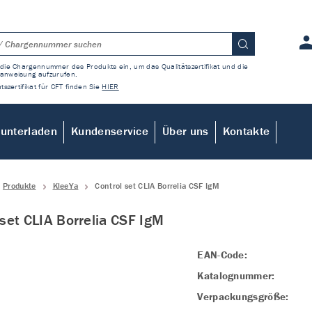
die Chargennummer des Produkts ein, um das Qualitätszertifikat und die
anweisung aufzurufen.
tszertifikat für CFT finden Sie
HIER
unterladen
Kundenservice
Über uns
Kontakte
Produkte
KleeYa
Control set CLIA Borrelia CSF IgM
 set CLIA Borrelia CSF IgM
EAN-Code:
Katalognummer:
Verpackungsgröße: