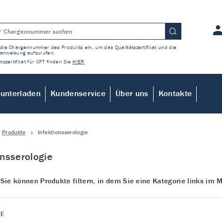
die Chargennummer des Produkts ein, um das Qualitätszertifikat und die
anweisung aufzurufen.
tszertifikat für CFT finden Sie
HIER
unterladen
Kundenservice
Über uns
Kontakte
Produkte
Infektionsserologie
onsserologie
 Sie können Produkte filtern, in dem Sie eine Kategorie links im
UE