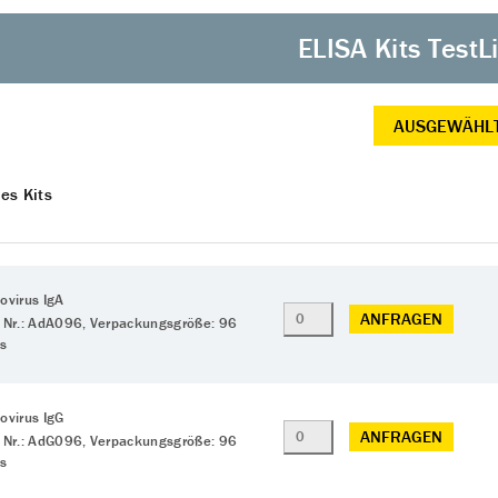
ELISA Kits TestL
AUSGEWÄHLT
es Kits
ovirus IgA
ANFRAGEN
 Nr.: AdA096, Verpackungsgröße: 96
ts
ovirus IgG
ANFRAGEN
 Nr.: AdG096, Verpackungsgröße: 96
ts