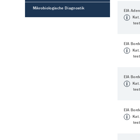
Mikrobiologische Diagnostik
EIA Aden
Kat.
tes
EIA Bord
Kat.
tes
EIA Bord
Kat.
tes
EIA Bord
Kat.
tes