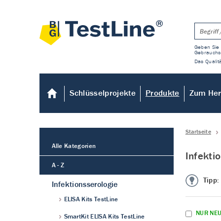
Geben Sie 
Gebrauchs
Das Qualitä
Schlüsselprojekte
Produkte
Zum Her
Startseite
Alle Kategorien
Infekti
A - Z
Tipp:
Infektionsserologie
ELISA Kits TestLine
NUR NE
SmartKit ELISA Kits TestLine