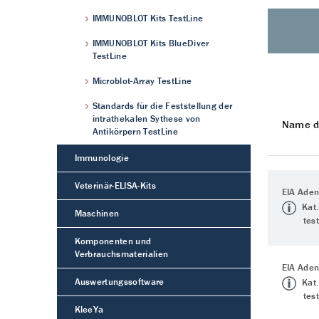
IMMUNOBLOT Kits TestLine
IMMUNOBLOT Kits BlueDiver
TestLine
Microblot-Array TestLine
Standards für die Feststellung der
intrathekalen Sythese von
Name d
Antikörpern TestLine
Immunologie
Veterinär-ELISA-Kits
EIA Aden
Kat.
Maschinen
tes
Komponenten und
Verbrauchsmaterialien
EIA Aden
Auswertungssoftware
Kat.
tes
KleeYa