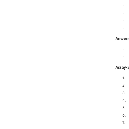
·
·
·
·
Anwen
·
·
Assay-
1.
2.
3.
4.
5.
6.
7.