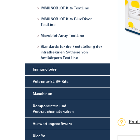
IMMUNOBLOT Kits TestLine
IMMUNOBLOT Kits BlueDiver
TestLine
Microblot-Array TestLine
Standards für die Feststellung der
intrathekalen Sythese von
Antikörpern TestLine
Immunologie
Veterinär-ELISA-Kits
Maschinen
Komponenten und
Verbrauchsmaterialien
Prod
Auswertungssoftware
KleeYa