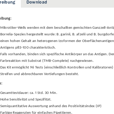
reibung
Download
eibung:
Mikrotiter-Wells werden mit dem beschallten gemischten Ganzzell-Antig
Borrelia-Spezies hergestellt wurde: B. garinii, B. afzelii und B. burgdo
einen hohen Gehalt an heterogenen Izoformen der Oberflächenantigen
Antigens p83-100 charakteristisch.
Falls vorhanden, binden sich spezifische Antikörper an das Antigen. D
Farbreaktion mit Substrat (TMB-Complete) nachgewiesen.
Das Kit ermöglicht 96 Tests (einschließlich Kontrollen und Kalibratoren) 
Streifen und abbrechbaren Vertiefungen besteht.
e:
Gesamttestdauer: ca. 1 Std. 30 Min.
Hohe Sensitivität und Spezifität.
Semiquantitative Auswertung anhand des Positivitätsindex (IP)
Farbige Reagenzien für einfaches Pipettieren.