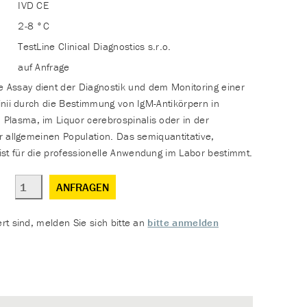
IVD CE
2-8 °C
TestLine Clinical Diagnostics s.r.o.
auf Anfrage
Assay dient der Diagnostik und dem Monitoring einer
rinii durch die Bestimmung von IgM-Antikörpern in
Plasma, im Liquor cerebrospinalis oder in der
er allgemeinen Population. Das semiquantitative,
st für die professionelle Anwendung im Labor bestimmt.
ANFRAGEN
ert sind, melden Sie sich bitte an
bitte anmelden