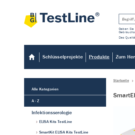
Geben Sie 
Gebrauchs
Das Qualitä
Schlüsselprojekte
Produkte
Zum Her
Startseite
Alle Kategorien
SmartEI
A - Z
Infektionsserologie
ELISA Kits TestLine
SmartKit ELISA Kits TestLine