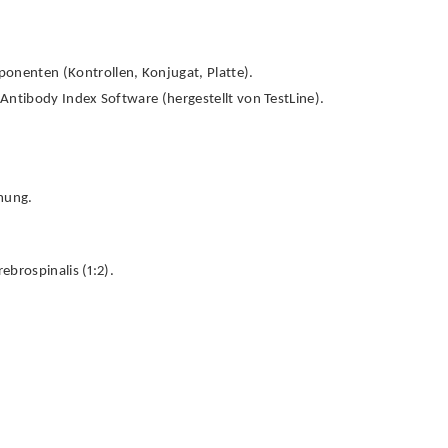
nenten (Kontrollen, Konjugat, Platte).
Antibody Index Software (hergestellt von TestLine).
mung.
ebrospinalis (1:2).