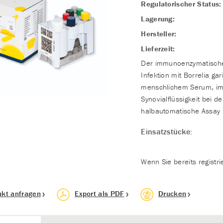
Regulatorischer Status:
Lagerung:
Hersteller:
Lieferzeit:
Der immunoenzymatische 
Infektion mit Borrelia ga
menschlichem Serum, im 
Synovialflüssigkeit bei d
halbautomatische Assay i
Einsatzstücke:
Wenn Sie bereits registri
ukt anfragen
Export als PDF
Drucken