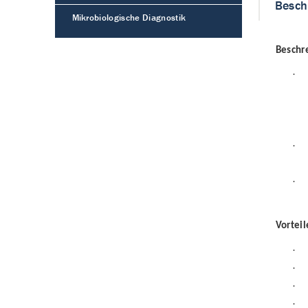
Besch
Mikrobiologische Diagnostik
Beschr
·
·
·
Vorteil
·
·
·
·