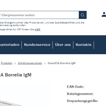
die Chargennummer des Produkts ein, um das Qualitätszertifikat und die
anweisung aufzurufen.
tszertifikat für CFT finden Sie
HIER
unterladen
Kundenservice
Über uns
Kontakte
Produkte
Infektionsserologie
SmartEIA Borrelia IgM
A Borrelia IgM
EAN-Code:
Katalognummer:
Verpackungsgröße: