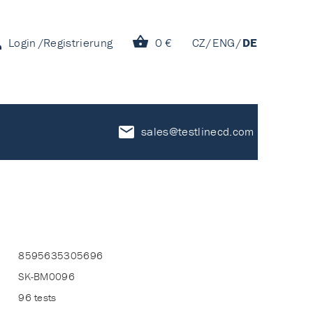
Login
Registrierung
0 €
CZ
ENG
DE
sales@testlinecd.com
8595635305696
SK-BM0096
96 tests