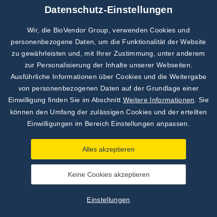
Daten
Datenschutz-Einstellungen
Wir, die BioVendor Group, verwenden Cookies und
personenbezogene Daten, um die Funktionalität der Website
EIA Parvovirus B19 IgM
zu gewährleisten und, mit Ihrer Zustimmung, unter anderem
Kat. Nr.: PVM096, Verpackungsgröße: 96 tests
zur Personalisierung der Inhalte unserer Webseiten.
ANFRAGEN
Ausführliche Informationen über Cookies und die Weitergabe
von personenbezogenen Daten auf der Grundlage einer
Daten
Einwilligung finden Sie im Abschnitt
Weitere Informationen
. Sie
können den Umfang der zulässigen Cookies und der erteilten
Einwilligungen im Bereich Einstellungen anpassen.
EIA RSV IgA
Kat. Nr.: RSA096, Verpackungsgröße: 96 tests
Alles akzeptieren
ANFRAGEN
Daten
Keine Cookies akzeptieren
Einstellungen
EIA RSV IgG