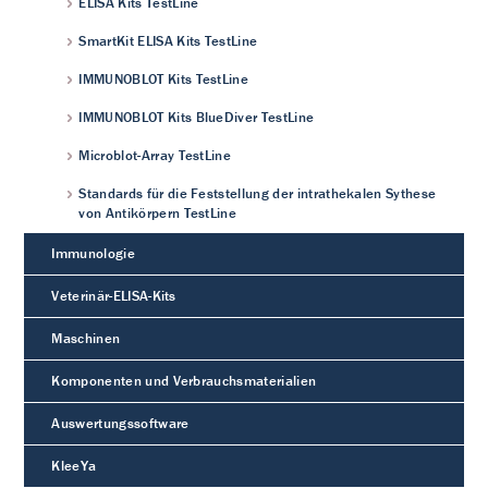
ELISA Kits TestLine
SmartKit ELISA Kits TestLine
IMMUNOBLOT Kits TestLine
IMMUNOBLOT Kits BlueDiver TestLine
Microblot-Array TestLine
Standards für die Feststellung der intrathekalen Sythese
von Antikörpern TestLine
Immunologie
Veterinär-ELISA-Kits
Maschinen
Komponenten und Verbrauchsmaterialien
Auswertungssoftware
KleeYa