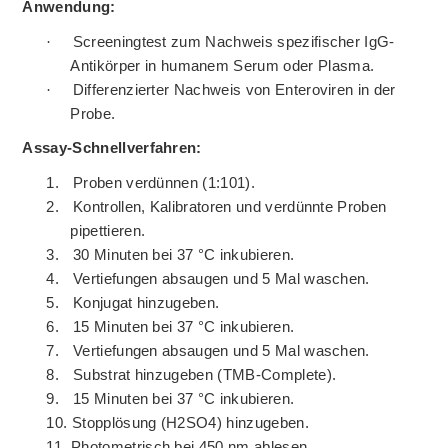
Anwendung:
·
Screeningtest zum Nachweis spezifischer IgG-
Antikörper in humanem Serum oder Plasma.
·
Differenzierter Nachweis von Enteroviren in der
Probe.
Assay-Schnellverfahren:
1.
Proben verdünnen (1:101).
2.
Kontrollen, Kalibratoren und verdünnte Proben
pipettieren.
3.
30 Minuten bei 37 °C inkubieren.
4.
Vertiefungen absaugen und 5 Mal waschen.
5.
Konjugat hinzugeben.
6.
15 Minuten bei 37 °C inkubieren.
7.
Vertiefungen absaugen und 5 Mal waschen.
8.
Substrat hinzugeben (TMB-Complete).
9.
15 Minuten bei 37 °C inkubieren.
10.
Stopplösung (H2SO4) hinzugeben.
11.
Photometrisch bei 450 nm ablesen.