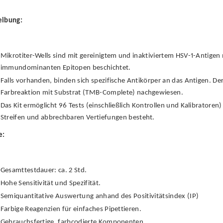
eibung:
Mikrotiter-Wells sind mit gereinigtem und inaktiviertem HSV-1-Antigen
immundominanten Epitopen beschichtet.
Falls vorhanden, binden sich spezifische Antikörper an das Antigen. D
Farbreaktion mit Substrat (TMB-Complete) nachgewiesen.
Das Kit ermöglicht 96 Tests (einschließlich Kontrollen und Kalibratoren) 
Streifen und abbrechbaren Vertiefungen besteht.
e:
Gesamttestdauer: ca. 2 Std.
Hohe Sensitivität und Spezifität.
Semiquantitative Auswertung anhand des Positivitätsindex (IP)
Farbige Reagenzien für einfaches Pipettieren.
Gebrauchsfertige, farbcodierte Komponenten.