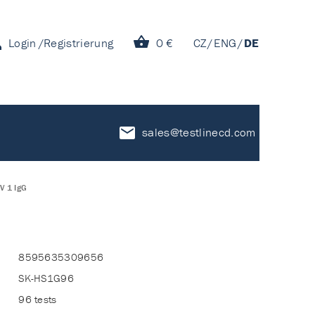
Login
Registrierung
0 €
CZ
ENG
DE
sales@testlinecd.com
V 1 IgG
8595635309656
SK-HS1G96
96 tests