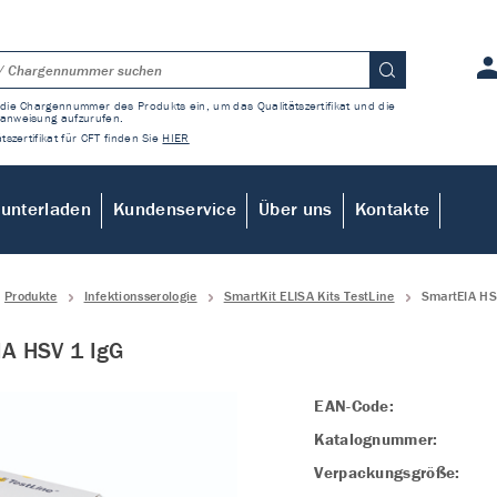
die Chargennummer des Produkts ein, um das Qualitätszertifikat und die
anweisung aufzurufen.
tszertifikat für CFT finden Sie
HIER
unterladen
Kundenservice
Über uns
Kontakte
Produkte
Infektionsserologie
SmartKit ELISA Kits TestLine
SmartEIA HS
A HSV 1 IgG
EAN-Code:
Katalognummer:
Verpackungsgröße: