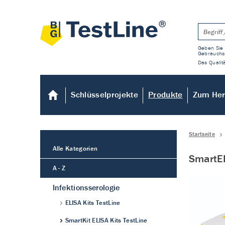
Geben Sie 
Gebrauchs
Das Qualitä
Schlüsselprojekte
Produkte
Zum Her
Startseite
Alle Kategorien
SmartEI
A - Z
Infektionsserologie
ELISA Kits TestLine
SmartKit ELISA Kits TestLine