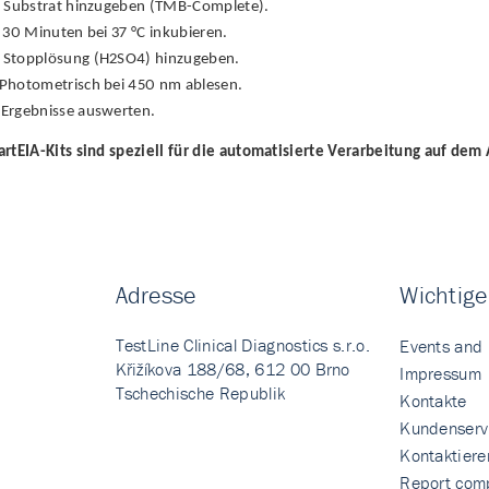
Substrat hinzugeben (TMB-Complete).
30 Minuten bei 37 °C inkubieren.
Stopplösung (H2SO4) hinzugeben.
Photometrisch bei 450 nm ablesen.
Ergebnisse auswerten.
rtEIA-Kits sind speziell für die automatisierte Verarbeitung auf dem
Adresse
Wichtige
TestLine Clinical Diagnostics s.r.o.
Events and
Křižíkova 188/68, 612 00 Brno
Impressum
Tschechische Republik
Kontakte
Kundenserv
Kontaktiere
Report comp