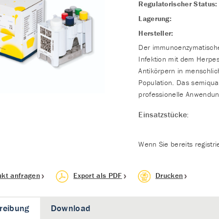
Regulatorischer Status:
Lagerung:
Hersteller:
Der immunoenzymatische 
Infektion mit dem Herpes
Antikörpern in menschli
Population. Das semiquan
professionelle Anwendun
Einsatzstücke:
Wenn Sie bereits registri
ukt anfragen
Export als PDF
Drucken
reibung
Download