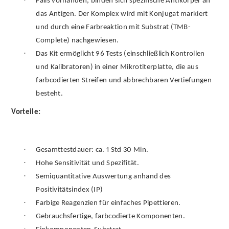
Falls vorhanden, binden sich spezifische Antikörper an
das Antigen. Der Komplex wird mit Konjugat markiert
und durch eine Farbreaktion mit Substrat (TMB-
Complete) nachgewiesen.
·
Das Kit ermöglicht 96 Tests (einschließlich Kontrollen
und Kalibratoren) in einer Mikrotiterplatte, die aus
farbcodierten Streifen und abbrechbaren Vertiefungen
besteht.
Vorteile:
·
Gesamttestdauer: ca. 1 Std 30 Min.
·
Hohe Sensitivität und Spezifität.
·
Semiquantitative Auswertung anhand des
Positivitätsindex (IP)
·
Farbige Reagenzien für einfaches Pipettieren.
·
Gebrauchsfertige, farbcodierte Komponenten.
·