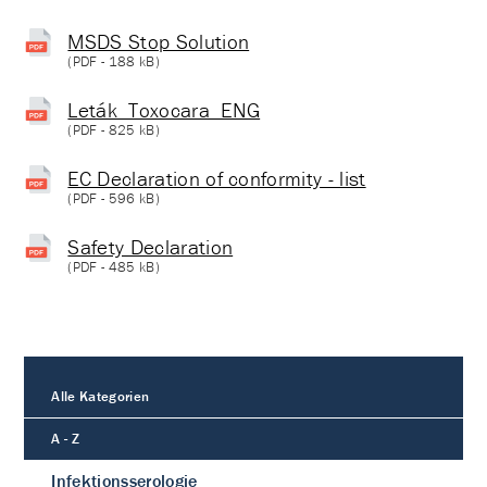
MSDS Stop Solution
(
PDF
- 188 kB)
Leták_Toxocara_ENG
(
PDF
- 825 kB)
EC Declaration of conformity - list
(
PDF
- 596 kB)
Safety Declaration
(
PDF
- 485 kB)
Alle Kategorien
A - Z
Infektionsserologie