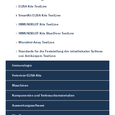
ELISA Kits TestLine
SmartKit ELISA Kits TestLine
IMMUNOBLOT Kits TestLine
IMMUNOBLOT Kits BlueDiver TestLine
Microblot-Array TestLine
Standards für die Feststellung der intrathekalen Sythese
von Antikörpern TestLine
Immunologie
Veterinär-ELISA-Kits
Maschinen
Komponenten und Verbrauchsmaterialien
Auswertungssoftware