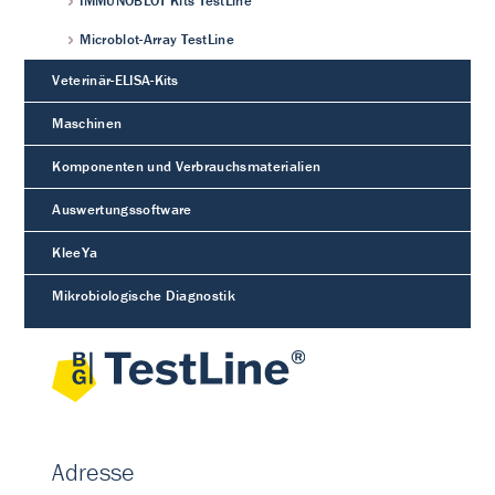
IMMUNOBLOT Kits TestLine
Microblot-Array TestLine
Veterinär-ELISA-Kits
Maschinen
Komponenten und Verbrauchsmaterialien
Auswertungssoftware
KleeYa
Mikrobiologische Diagnostik
Adresse