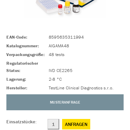
EAN-Code:
8595635311994
Katalognummer:
AIGAMA48
Verpackungsgröße:
48 tests
Regulatorischer
Status:
IVD CE2265
Lagerung:
2-8 °C
Hersteller:
TestLine Clinical Diagnostics s.r.o.
MUSTERANFRAGE
Einsatzstücke:
ANFRAGEN