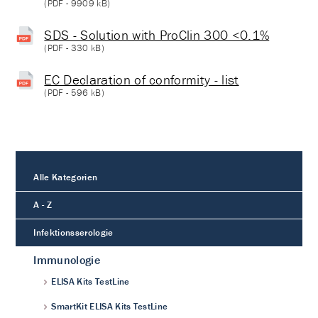
(
PDF
- 9909 kB)
SDS - Solution with ProClin 300 <0.1%
(
PDF
- 330 kB)
EC Declaration of conformity - list
(
PDF
- 596 kB)
Alle Kategorien
A - Z
Infektionsserologie
Immunologie
ELISA Kits TestLine
SmartKit ELISA Kits TestLine